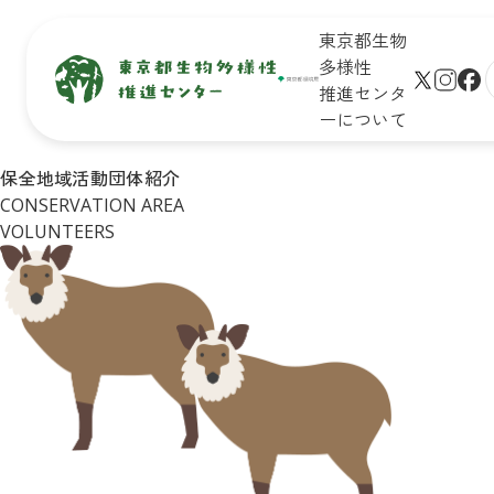
東京都生物
多様性
推進センタ
ーについて
生物多
保全地域
新着情
未来のた
保全地域活動団体紹介
サイト
様性と
で活動し
報
めに知ろ
CONSERVATION AREA
プ
は
ている皆
う！

学びの
VOLUNTEERS
さん
東京の生
生物多様
リンク
場
物多様性
性保全の
シー
イベン
キッズ
取組
ト一覧
ページ
Q&A
皆さんが
イベン
おすすめ
できるア
トレポ
お問合
イベント
クション
ート
せ
診断
企業・学
東京の
リンク
校の皆さ
自然マ
集
んができ
ップ
る
アクショ