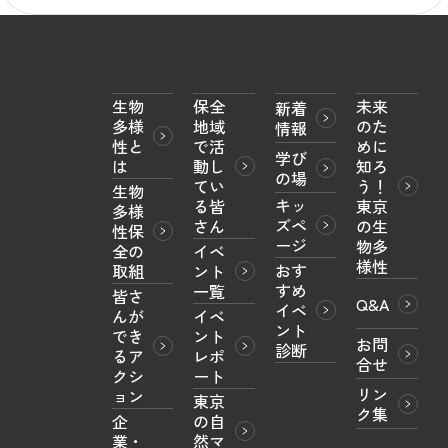
生物
保全
未来
新着
多様
地域
のた
情報
性と
で活
めに
学び
は
動し
知ろ
の場
てい
う！

生物
キッ
る皆
東京
多様
ズペ
さん
の生
性保
ージ
物多
全の
イベ
様性
おす
取組
ント
すめ
一覧
皆さ
Q&A
イベ
んが
イベ
ント
でき
ント
お問
診断
るア
レポ
合せ
クシ
ート
リン
ョン
東京
ク集
企
の自
業・
然マ