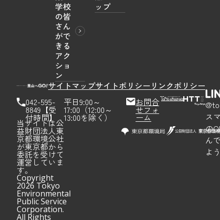
学校
ップ
の皆
さん
がで
きる
アク
ショ
ン
サイトマップ
サイトポリシー
リンクポリシー
042-595-
平日9:00～
お問合
@to
8849【受
17:00（12:00～
せフォ
ス
付時間】
13:00を除く）
ーム
当サイトは公
のQ
益財団法人東
京都環境公社
ん
が東京都から
よ
委託を受けて
運営していま
す。
Copyright
2026 Tokyo
Environmental
Public Service
Corporation.
All Rights