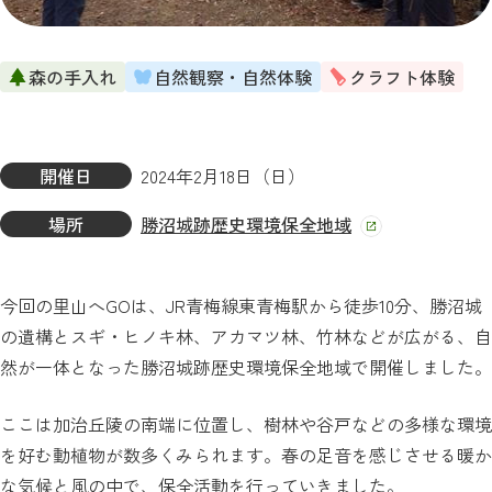
森の手入れ
自然観察・自然体験
クラフト体験
開催日
2024年2月18日（日）
場所
勝沼城跡歴史環境保全地域
今回の里山へGOは、JR青梅線東青梅駅から徒歩10分、勝沼城
の遺構とスギ・ヒノキ林、アカマツ林、竹林などが広がる、自
然が一体となった勝沼城跡歴史環境保全地域で開催しました。
ここは加治丘陵の南端に位置し、樹林や谷戸などの多様な環境
を好む動植物が数多くみられます。春の足音を感じさせる暖か
な気候と風の中で、保全活動を行っていきました。