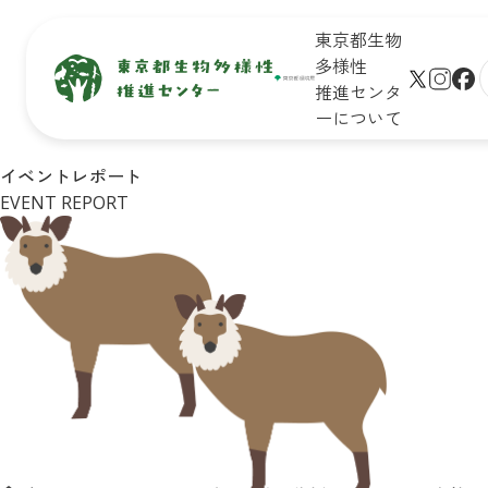
東京都生物
多様性
推進センタ
ーについて
生物多
保全地域
新着情
未来のた
イベントレポート
サイト
様性と
で活動し
報
めに知ろ
EVENT REPORT
プ
は
ている皆
う！

学びの
さん
東京の生
生物多様
リンク
場
物多様性
性保全の
シー
イベン
キッズ
取組
ト一覧
ページ
Q&A
皆さんが
イベン
おすすめ
できるア
トレポ
お問合
イベント
クション
ート
せ
診断
企業・学
東京の
リンク
校の皆さ
自然マ
集
んができ
ップ
る
アクショ