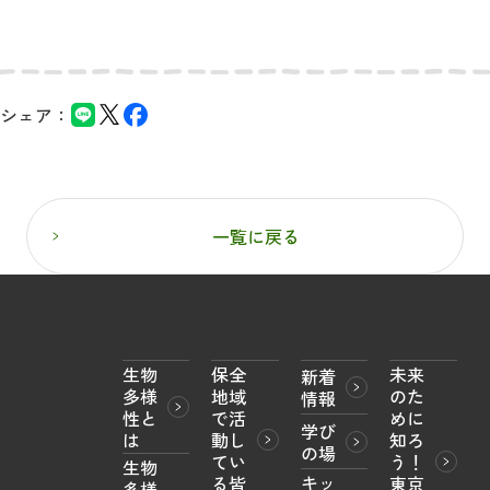
シェア：
一覧に戻る
生物
保全
未来
新着
多様
地域
のた
情報
性と
で活
めに
学び
は
動し
知ろ
の場
てい
う！

生物
キッ
る皆
東京
多様