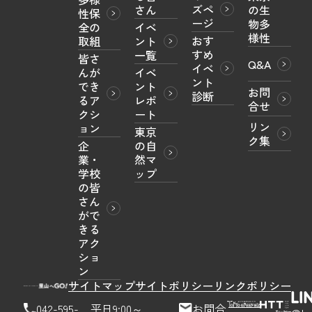
ズペ
さん
の生
性保
ージ
物多
全の
イベ
様性
おす
取組
ント
すめ
一覧
皆さ
Q&A
イベ
んが
イベ
ント
でき
ント
お問
診断
るア
レポ
合せ
クシ
ート
リン
ョン
東京
ク集
企
の自
業・
然マ
学校
ップ
の皆
さん
がで
きる
アク
ショ
ン
サイトマップ
サイトポリシー
リンクポリシー
042-595-
平日9:00～
お問合