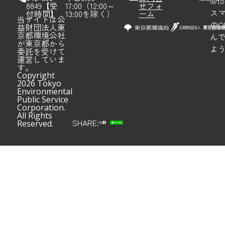
@to
8849【受
17:00（12:00～
せフォ
ス
付時間】
13:00を除く）
ーム
当サイトは公
のQ
益財団法人東
京都環境公社
ん
が東京都から
よ
委託を受けて
運営していま
す。
Copyright
2026 Tokyo
Environmental
Public Service
Corporation.
All Rights
SHARE:
Reserved.