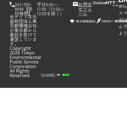
042-595-
平日9:00～
お問合
@to
8849【受
17:00（12:00～
せフォ
ス
付時間】
13:00を除く）
ーム
当サイトは公
のQ
益財団法人東
京都環境公社
ん
が東京都から
よ
委託を受けて
運営していま
す。
Copyright
2026 Tokyo
Environmental
Public Service
Corporation.
All Rights
SHARE:
Reserved.