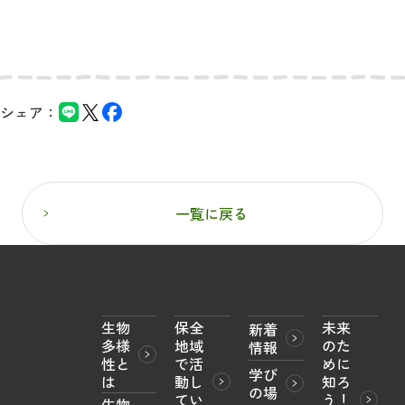
シェア：
一覧に戻る
生物
保全
未来
新着
多様
地域
のた
情報
性と
で活
めに
学び
は
動し
知ろ
の場
てい
う！

生物