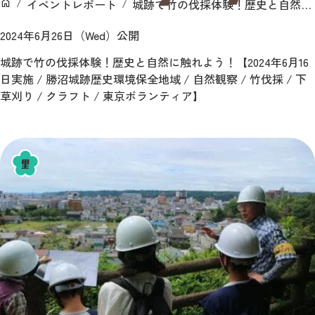
イベントレポート
城跡で竹の伐採体験！歴史と自然に触れよう！【2024年6月16日実施 / 勝沼城跡歴史環境保全地域 / 自然観察 / 竹伐採 / 下草刈り / クラフト / 東京ボランティア】
ン
ホーム
2024年6月26日（Wed）公開
城跡で竹の伐採体験！歴史と自然に触れよう！【2024年6月16
日実施 / 勝沼城跡歴史環境保全地域 / 自然観察 / 竹伐採 / 下
草刈り / クラフト / 東京ボランティア】