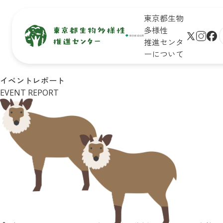
東京都生物
多様性
推進センタ
ーについて
生物多
保全地域
新着情
未来のた
イベントレポート
サイト
様性と
で活動し
報
めに知ろ
EVENT REPORT
プ
は
ている皆
う！

学びの
さん
東京の生
生物多様
リンク
場
物多様性
性保全の
シー
イベン
キッズ
取組
ト一覧
ページ
Q&A
皆さんが
イベン
おすすめ
できるア
トレポ
お問合
イベント
クション
ート
せ
診断
企業・学
東京の
リンク
校の皆さ
自然マ
集
んができ
ップ
る
アクショ