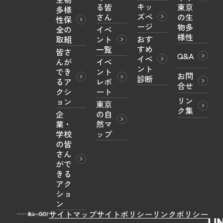
キッ
る皆
東京
多様
ズペ
さん
の生
性保
ージ
物多
全の
イベ
様性
おす
取組
ント
すめ
一覧
皆さ
Q&A
イベ
んが
イベ
ント
でき
ント
お問
診断
るア
レポ
合せ
クシ
ート
リン
ョン
東京
ク集
企
の自
業・
然マ
学校
ップ
の皆
さん
がで
きる
アク
ショ
ン
サイトマップ
サイトポリシー
リンクポリシー