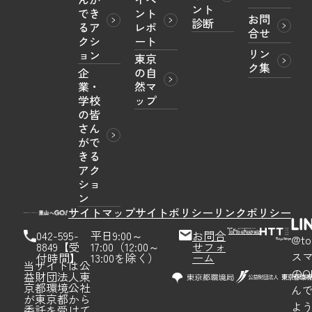
ント
でき
ント
お問
診断
るア
レポ
合せ
クシ
ート
リン
ョン
東京
ク集
企
の自
業・
然マ
学校
ップ
の皆
さん
がで
きる
アク
ショ
ン
サイトマップ
サイトポリシー
リンクポリシー
042-595-
平日9:00～
お問合
@to
8849【受
17:00（12:00～
せフォ
ス
付時間】
13:00を除く）
ーム
当サイトは公
のQ
益財団法人東
京都環境公社
ん
が東京都から
よ
委託を受けて