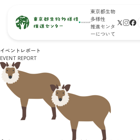
東京都生物
多様性
推進センタ
ーについて
生物多
保全地域
新着情
未来のた
イベントレポート
サイト
様性と
で活動し
報
めに知ろ
EVENT REPORT
プ
は
ている皆
う！

学びの
さん
東京の生
生物多様
リンク
場
物多様性
性保全の
シー
イベン
キッズ
取組
ト一覧
ページ
Q&A
皆さんが
イベン
おすすめ
できるア
トレポ
お問合
イベント
クション
ート
せ
診断
企業・学
東京の
リンク
校の皆さ
自然マ
集
んができ
ップ
る
アクショ