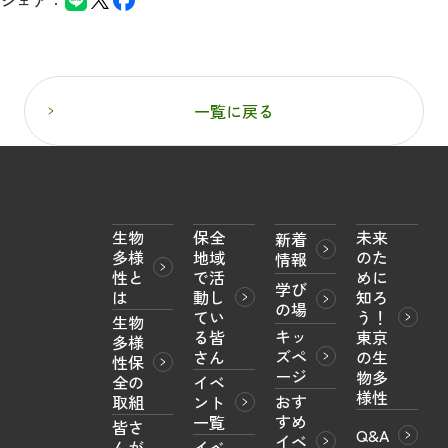
一覧に戻る
生物
保全
未来
新着
多様
地域
のた
情報
性と
で活
めに
学び
は
動し
知ろ
の場
てい
う！

生物
キッ
る皆
東京
多様
ズペ
さん
の生
性保
ージ
物多
全の
イベ
様性
おす
取組
ント
すめ
一覧
皆さ
Q&A
イベ
んが
イベ