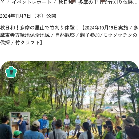
イベントレポート
秋日和！多摩の里山で竹刈り体験！【2024年10月19日実施 / 多摩東寺方緑地保全地域 / 自然観察 / 親子参加/モウソウチクの伐採 / 竹クラフト】
ン
ホーム
2024年11月7日（木）公開
秋日和！多摩の里山で竹刈り体験！【2024年10月19日実施 / 多
摩東寺方緑地保全地域 / 自然観察 / 親子参加/モウソウチクの
伐採 / 竹クラフト】