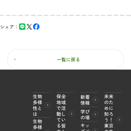
シェア：
一覧に戻る
生物
保全
未来
新着
多様
地域
のた
情報
性と
で活
めに
学び
は
動し
知ろ
の場
てい
う！

生物
キッ
る皆
東京
多様