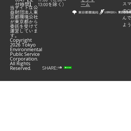
ス
付時間】
13:00を除く）
ーム
当サイトは公
のQ
益財団法人東
京都環境公社
ん
が東京都から
よ
委託を受けて
運営していま
す。
Copyright
2026 Tokyo
Environmental
Public Service
Corporation.
All Rights
SHARE:
Reserved.