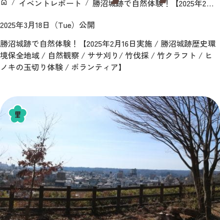
イベントレポート
勝沼城跡で自然体験！【2025年2月16日実施 / 勝沼城跡歴史環境保全地域 / 自然観察 / ササ刈り/ 竹伐採 / 竹クラフト / ヒノキの玉切り体験 / ボランティア】
ン
ホーム
2025年3月18日（Tue）公開
勝沼城跡で自然体験！【2025年2月16日実施 / 勝沼城跡歴史環
境保全地域 / 自然観察 / ササ刈り/ 竹伐採 / 竹クラフト / ヒ
ノキの玉切り体験 / ボランティア】