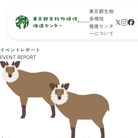
東京都生物
多様性
推進センタ
ーについて
生物多
保全地域
新着情
未来のた
イベントレポート
サイト
様性と
で活動し
報
めに知ろ
EVENT REPORT
プ
は
ている皆
う！

学びの
さん
東京の生
生物多様
リンク
場
物多様性
性保全の
シー
イベン
キッズ
取組
ト一覧
ページ
Q&A
皆さんが
イベン
おすすめ
できるア
トレポ
お問合
イベント
クション
ート
せ
診断
企業・学
東京の
リンク
校の皆さ
自然マ
集
んができ
ップ
る
アクショ