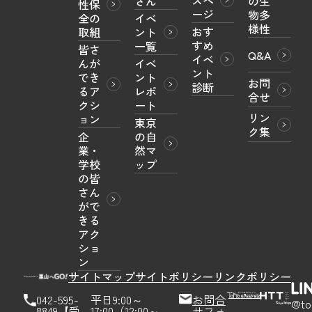
ズペ
さん
の生
性保
ージ
物多
全の
イベ
様性
おす
取組
ント
すめ
一覧
皆さ
Q&A
イベ
んが
イベ
ント
でき
ント
お問
診断
るア
レポ
合せ
クシ
ート
リン
ョン
東京
ク集
企
の自
業・
然マ
学校
ップ
の皆
さん
がで
きる
アク
ショ
ン
サイトマップ
サイトポリシー
リンクポリシー
042-595-
平日9:00～
お問合
@to
8849【受
17:00（12:00～
せフォ