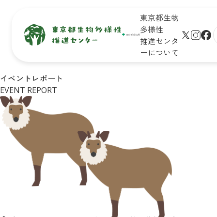
東京都生物
多様性
推進センタ
ーについて
生物多
保全地域
新着情
未来のた
イベントレポート
サイト
様性と
で活動し
報
めに知ろ
EVENT REPORT
プ
は
ている皆
う！

学びの
さん
東京の生
生物多様
リンク
場
物多様性
性保全の
シー
イベン
キッズ
取組
ト一覧
ページ
Q&A
皆さんが
イベン
おすすめ
できるア
トレポ
お問合
イベント
クション
ート
せ
診断
企業・学
東京の
リンク
校の皆さ
自然マ
集
んができ
ップ
る
アクショ