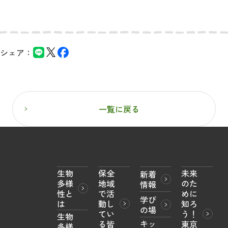
シェア：
一覧に戻る
生物
保全
未来
新着
多様
地域
のた
情報
性と
で活
めに
学び
は
動し
知ろ
の場
てい
う！

生物
キッ
る皆
東京
多様