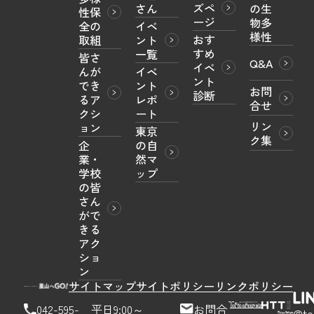
ズペ
さん
の生
性保
ージ
物多
全の
イベ
様性
おす
取組
ント
すめ
一覧
皆さ
Q&A
イベ
んが
イベ
ント
でき
ント
お問
診断
るア
レポ
合せ
クシ
ート
リン
ョン
東京
ク集
企
の自
業・
然マ
学校
ップ
の皆
さん
がで
きる
アク
ショ
ン
サイトマップ
サイトポリシー
リンクポリシー
042-595-
平日9:00～
お問合
@to