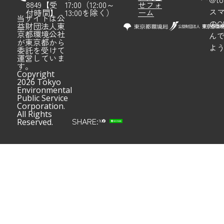
8849【受
17:00（12:00～
せフォ
ス
付時間】
13:00を除く）
ーム
当サイトは公
のQ
益財団法人東
京都環境公社
ん
が東京都から
よ
委託を受けて
運営していま
す。
Copyright
2026 Tokyo
Environmental
Public Service
Corporation.
All Rights
SHARE:
Reserved.