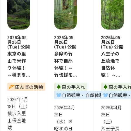
2026年05
2026年05
2026年05
月26日
月26日
月26日
(Tue) 公開
(Tue) 公開
(Tue) 公開
東京の里
多摩の竹
八王子の
山で米作
林で自然
丘陵地で
り体験！
体験！～
自然体
～種まき
竹伐採を
験！ ～希
編～ 2026
してみよ
少な植物
田んぼの活動
森の手入れ
森の手入
年4月18日
う～ 2026
を観察＆
自然観察・自然体験
自然観察
（土）
年4月29日
散策路を
2026年4月
【実施：
（祝水）
復元させ
18日（土）
2026年4月
2026年4月
横沢入里
【実施：
よう～
横沢入里
29日
25日
山保全地
多摩東寺
2026年4月
山保全地
（水）※
（土）
域】
方緑地保
25日
域
昭和の日
八王子長
全地域】
（土）