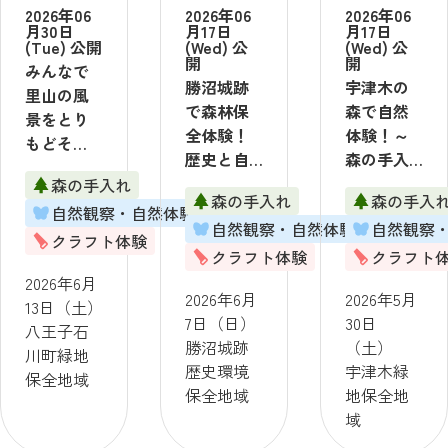
2026年06
2026年06
2026年06
月30日
月17日
月17日
(Tue) 公開
(Wed) 公
(Wed) 公
開
開
みんなで
勝沼城跡
宇津木の
里山の風
で森林保
森で自然
景をとり
全体験！
体験！～
もどそ
歴史と自
森の手入
う！ 2026
然に触れ
れをして
森の手入れ
年6月13日
森の手入れ
森の手入
よう！
みよう～
自然観察・自然体験
（土）
自然観察・自然体験
自然観察
2026年6月
2026年5月
【実施：
クラフト体験
7日（日）
30日
クラフト体験
クラフト
八王子石
【実施：
（土）
2026年6月
川町緑地
2026年6月
2026年5月
勝沼城跡
【実施：
13日（土）
保全地
7日（日）
30日
歴史環境
宇津木緑
八王子石
域】
勝沼城跡
（土）
保全地
地保全地
川町緑地
歴史環境
宇津木緑
域】
域】
保全地域
保全地域
地保全地
域