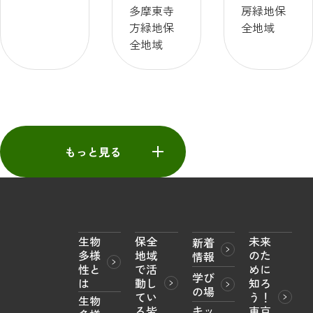
多摩東寺
房緑地保
【実施：
方緑地保
全地域
八王子長
全地域
房緑地保
全地域】
もっと見る
生物
保全
未来
新着
多様
地域
のた
情報
性と
で活
めに
学び
は
動し
知ろ
の場
てい
う！

生物
キッ
る皆
東京