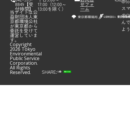
@to
8849【受
17:00（12:00～
せフォ
ス
付時間】
13:00を除く）
ーム
当サイトは公
のQ
益財団法人東
京都環境公社
ん
が東京都から
よ
委託を受けて
運営していま
す。
Copyright
2026 Tokyo
Environmental
Public Service
Corporation.
All Rights
SHARE:
Reserved.