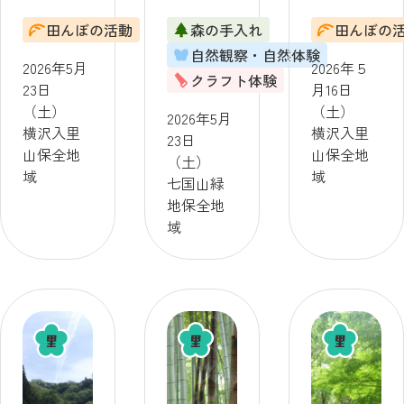
体験！ ～
験！ 2026
植え編～
田んぼの活動
森の手入れ
田んぼの
田植えを
年5月23日
2026年5月
自然観察・自然体験
してみよ
（土）
16日
2026年5月
2026年５
う（小学
【実施：
（土）
クラフト体験
23日
月16日
生親子限
七国山緑
【実施：
（土）
（土）
2026年5月
定）～
地保全地
横沢入里
横沢入里
横沢入里
23日
2026年5月
域】
山保全地
山保全地
山保全地
（土）
23日
域】
域
域
七国山緑
（土）
地保全地
【実施：
域
横沢入里
山保全地
域】