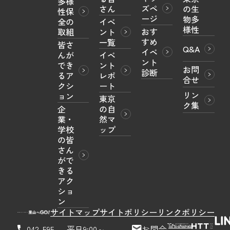
多様
ズペ
さん
の生
性保
ージ
物多
全の
イベ
様性
おす
取組
ント
すめ
一覧
皆さ
Q&A
イベ
んが
イベ
ント
でき
ント
お問
診断
るア
レポ
合せ
クシ
ート
リン
ョン
東京
ク集
企
の自
業・
然マ
学校
ップ
の皆
さん
がで
きる
アク
ショ
ン
サイトマップ
サイトポリシー
リンクポリシー
042-595-
平日9:00～
お問合