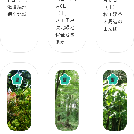
【実施：
【実施：
月6日
海道緑地
（土）
海道緑地
秋川渓
（土）
保全地域
秋川渓谷
保全地
谷】
八王子戸
と周辺の
域】
吹北緑地
田んぼ
保全地域
ほか