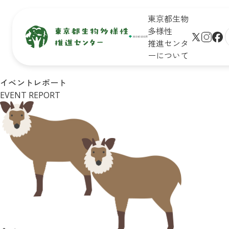
東京都生物
多様性
推進センタ
ーについて
生物多
保全地域
新着情
未来のた
イベントレポート
サイト
様性と
で活動し
報
めに知ろ
EVENT REPORT
プ
は
ている皆
う！

学びの
さん
東京の生
生物多様
リンク
場
物多様性
性保全の
シー
イベン
キッズ
取組
ト一覧
ページ
Q&A
皆さんが
イベン
おすすめ
できるア
トレポ
お問合
イベント
クション
ート
せ
診断
企業・学
東京の
リンク
校の皆さ
自然マ
集
んができ
ップ
る
アクショ