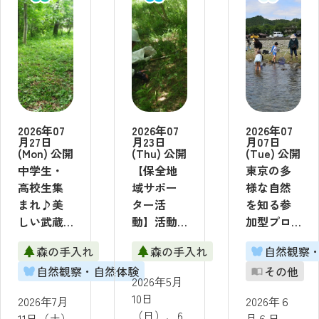
2026年07
2026年07
2026年07
月27日
月23日
月07日
(Mon) 公開
(Thu) 公開
(Tue) 公開
中学生・
【保全地
東京の多
高校生集
域サポー
様な自然
まれ♪美
ター活
を知る参
しい武蔵
動】活動
加型プロ
野の雑木
レポート
グラム ～
森の手入れ
森の手入れ
自然観察
林を守ろ
４月～６
TokyoNatureC
自然観察・自然体験
その他
う！2026
月実施分
～第１弾
2026年5月
年7月11日
2026年6月
10日
2026年7月
2026年６
（土）
6日（土）
（日）、6
11日（土）
月６日