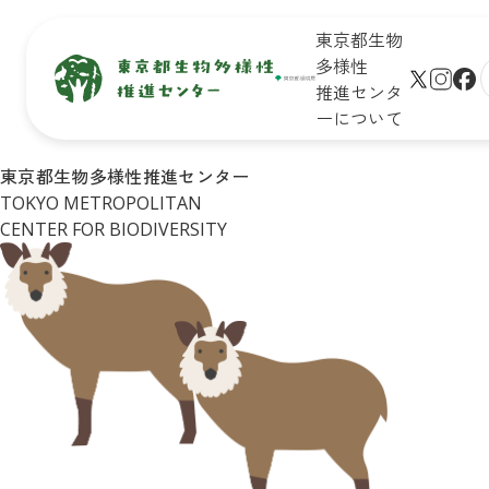
東京都生物
多様性
推進センタ
ーについて
生物多
保全地域
新着情
未来のた
東京都生物多様性推進センター
サイト
様性と
で活動し
報
めに知ろ
TOKYO METROPOLITAN
プ
は
ている皆
う！

学びの
CENTER FOR BIODIVERSITY
さん
東京の生
生物多様
リンク
場
物多様性
性保全の
シー
イベン
キッズ
取組
ト一覧
ページ
Q&A
皆さんが
イベン
おすすめ
できるア
トレポ
お問合
イベント
クション
ート
せ
診断
企業・学
東京の
リンク
校の皆さ
自然マ
集
んができ
ップ
る
アクショ