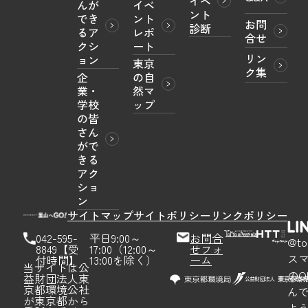
イベ
んが
イベ
ント
でき
ント
お問
診断
るア
レポ
合せ
クシ
ート
リン
ョン
東京
ク集
企
の自
業・
然マ
学校
ップ
の皆
さん
がで
きる
アク
ショ
ン
サイトマップ
サイトポリシー
リンクポリシー
042-595-
平日9:00～
お問合
@to
8849【受
17:00（12:00～
せフォ
ス
付時間】
13:00を除く）
ーム
当サイトは公
のQ
益財団法人東
京都環境公社
ん
が東京都から