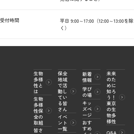
受付時間
平日 9:00～17:00（12:00～13:00を除
く）
生物
保全
未来
新着
多様
地域
のた
情報
性と
で活
めに
学び
は
動し
知ろ
の場
てい
う！

生物
キッ
る皆
東京
多様
ズペ
さん
の生
性保
ージ
物多
全の
イベ
様性
おす
取組
ント
すめ
一覧
皆さ
Q&A