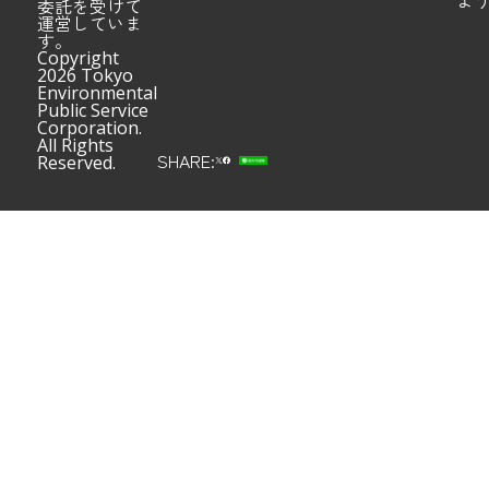
よ
委託を受けて
運営していま
す。
Copyright
2026 Tokyo
Environmental
Public Service
Corporation.
All Rights
SHARE:
Reserved.