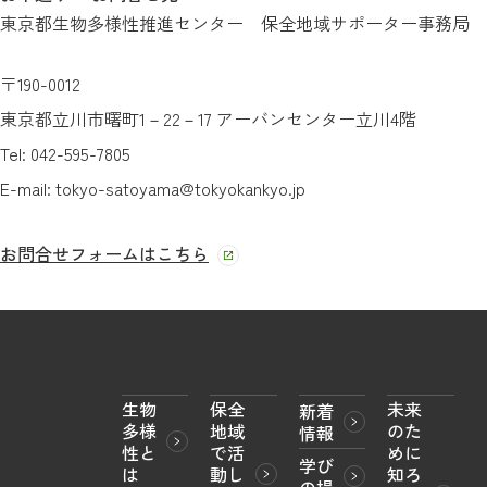
東京都生物多様性推進センター 保全地域サポーター事務局
〒190-0012
東京都立川市曙町1－22－17 アーバンセンター立川4階
Tel: 042-595-7805
E-mail: tokyo-satoyama@tokyokankyo.jp
お問合せフォームはこちら
生物
保全
未来
新着
多様
地域
のた
情報
性と
で活
めに
学び
は
動し
知ろ
の場