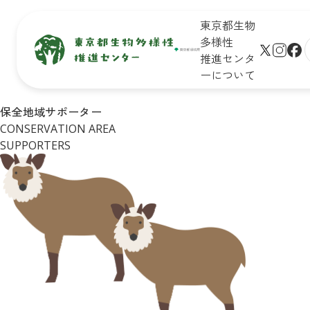
東京都生物
多様性
推進センタ
ーについて
生物多
保全地域
新着情
未来のた
保全地域サポーター
サイト
様性と
で活動し
報
めに知ろ
CONSERVATION AREA
プ
は
ている皆
う！

学びの
SUPPORTERS
さん
東京の生
生物多様
リンク
場
物多様性
性保全の
シー
イベン
キッズ
取組
ト一覧
ページ
Q&A
皆さんが
イベン
おすすめ
できるア
トレポ
お問合
イベント
クション
ート
せ
診断
企業・学
東京の
リンク
校の皆さ
自然マ
集
んができ
ップ
る
アクショ