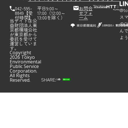
042-595-
平日9:00～
お問合
@to
8849【受
17:00（12:00～
せフォ
ス
付時間】
13:00を除く）
ーム
当サイトは公
のQ
益財団法人東
京都環境公社
ん
が東京都から
よ
委託を受けて
運営していま
す。
Copyright
2026 Tokyo
Environmental
Public Service
Corporation.
All Rights
SHARE:
Reserved.