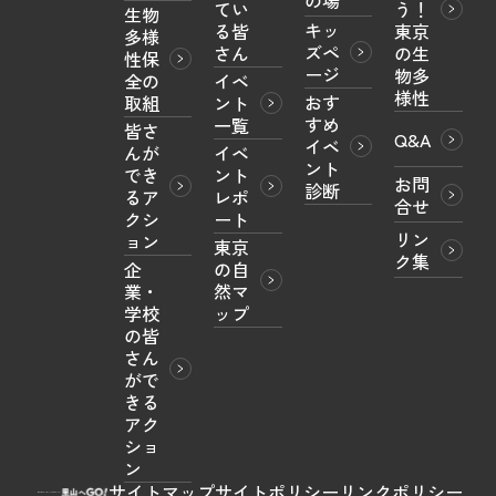
てい
う！

生物
キッ
る皆
東京
多様
ズペ
さん
の生
性保
ージ
物多
全の
イベ
様性
おす
取組
ント
すめ
一覧
皆さ
Q&A
イベ
んが
イベ
ント
でき
ント
お問
診断
るア
レポ
合せ
クシ
ート
リン
ョン
東京
ク集
企
の自
業・
然マ
学校
ップ
の皆
さん
がで
きる
アク
ショ
ン
サイトマップ
サイトポリシー
リンクポリシー