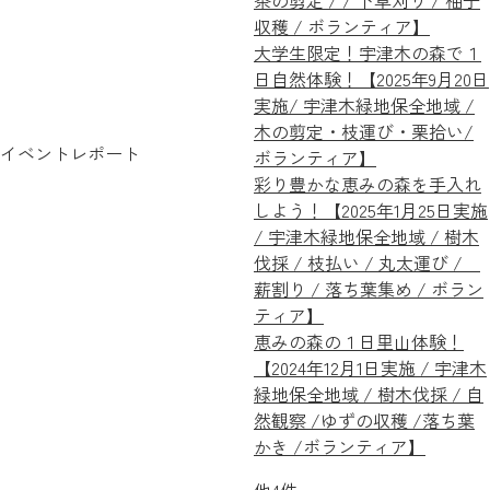
茶の剪定 / / 下草刈り / 柚子
収穫 / ボランティア】
大学生限定！宇津木の森で１
日自然体験！【2025年9月20日
実施/ 宇津木緑地保全地域 /
木の剪定・枝運び・栗拾い/
イベントレポート
ボランティア】
彩り豊かな恵みの森を手入れ
しよう！【2025年1月25日実施
/ 宇津木緑地保全地域 / 樹木
伐採 / 枝払い / 丸太運び /
薪割り / 落ち葉集め / ボラン
ティア】
恵みの森の１日里山体験！
【2024年12月1日実施 / 宇津木
緑地保全地域 / 樹木伐採 / 自
然観察 /ゆずの収穫 /落ち葉
かき /ボランティア】