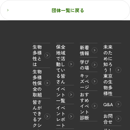
団体一覧に戻る
生物
保全
未来
新着
多様
地域
のた
情報
性と
で活
めに
学び
は
動し
知ろ
の場
てい
う！

生物
キッ
る皆
東京
多様
ズペ
さん
の生
性保
ージ
物多
全の
イベ
様性
おす
取組
ント
すめ
一覧
皆さ
Q&A
イベ
んが
イベ
ント
でき
ント
お問
診断
るア
レポ
合せ
クシ
ート