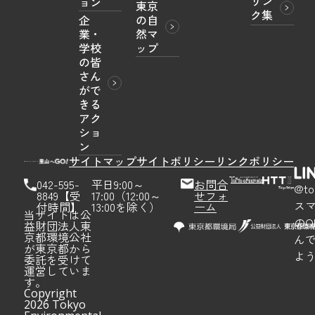
リン
ョン
東京
ク集
企
の自
業・
然マ
学校
ップ
の皆
さん
がで
きる
アク
ショ
ン
サイトマップ
サイトポリシー
リンクポリシー
042-595-
平日9:00～
お問合
@to
8849【受
17:00（12:00～
せフォ
ス
付時間】
13:00を除く）
ーム
当サイトは公
のQ
益財団法人東
京都環境公社
ん
が東京都から
よ
委託を受けて
運営していま
す。
Copyright
2026 Tokyo