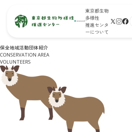
東京都生物
多様性
推進センタ
ーについて
生物多
保全地域
新着情
未来のた
保全地域活動団体紹介
サイト
様性と
で活動し
報
めに知ろ
CONSERVATION AREA
プ
は
ている皆
う！

学びの
VOLUNTEERS
さん
東京の生
生物多様
リンク
場
物多様性
性保全の
シー
イベン
キッズ
取組
ト一覧
ページ
Q&A
皆さんが
イベン
おすすめ
できるア
トレポ
お問合
イベント
クション
ート
せ
診断
企業・学
東京の
リンク
校の皆さ
自然マ
集
んができ
ップ
る
アクショ