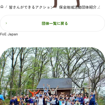
ン
皆さんができるアクション
保全地域活動団体紹介
F
ホーム
団体一覧に戻る
FoE Japan