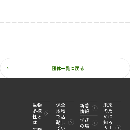
団体一覧に戻る
生物
保全
未来
新着
多様
地域
のた
情報
性と
で活
めに
学び
は
動し
知ろ
の場
てい
う！

生物