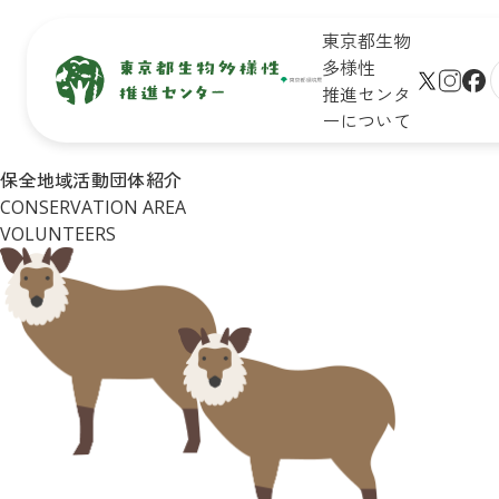
東京都生物
多様性
推進センタ
ーについて
生物多
保全地域
新着情
未来のた
保全地域活動団体紹介
サイト
様性と
で活動し
報
めに知ろ
CONSERVATION AREA
プ
は
ている皆
う！

学びの
VOLUNTEERS
さん
東京の生
生物多様
リンク
場
物多様性
性保全の
シー
イベン
キッズ
取組
ト一覧
ページ
Q&A
皆さんが
イベン
おすすめ
できるア
トレポ
お問合
イベント
クション
ート
せ
診断
企業・学
東京の
リンク
校の皆さ
自然マ
集
んができ
ップ
る
アクショ