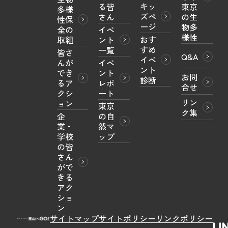
キッ
る皆
東京
多様
ズペ
さん
の生
性保
ージ
物多
全の
イベ
様性
おす
取組
ント
すめ
一覧
皆さ
Q&A
イベ
んが
イベ
ント
でき
ント
お問
診断
るア
レポ
合せ
クシ
ート
リン
ョン
東京
ク集
企
の自
業・
然マ
学校
ップ
の皆
さん
がで
きる
アク
ショ
ン
サイトマップ
サイトポリシー
リンクポリシー