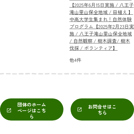
【2025年6月15日実施 / 八王子
滝山里山保全地域 / 田植え 】
中高大学生集まれ！自然体験
プログラム【2025年2月23日実
施 / 八王子滝山里山保全地域
/ 自然観察 / 樹木調査/ 樹木
伐採 / ボランティア】
他4件
団体のホーム
お問合せはこ
ページはこち
ちら
ら