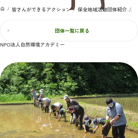
ン
皆さんができるアクション
保全地域活動団体紹介
ホーム
団体一覧に戻る
NPO法人自然環境アカデミー