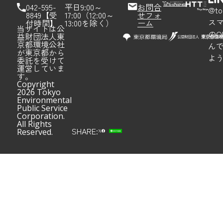
042-595-
平日9:00～
お問合
@to
8849【受
17:00（12:00～
せフォ
ス
付時間】
13:00を除く）
ーム
当サイトは公
のQ
益財団法人東
京都環境公社
ん
が東京都から
よ
委託を受けて
運営していま
す。
Copyright
2026 Tokyo
Environmental
Public Service
Corporation.
All Rights
SHARE:
Reserved.