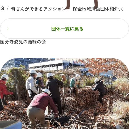
ン
皆さんができるアクション
保全地域活動団体紹介
ホーム
団体一覧に戻る
国分寺姿見の池緑の会