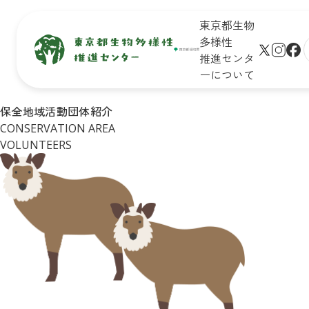
東京都生物
多様性
推進センタ
ーについて
生物多
保全地域
新着情
未来のた
保全地域活動団体紹介
サイト
様性と
で活動し
報
めに知ろ
CONSERVATION AREA
プ
は
ている皆
う！

学びの
VOLUNTEERS
さん
東京の生
生物多様
リンク
場
物多様性
性保全の
シー
イベン
キッズ
取組
ト一覧
ページ
Q&A
皆さんが
イベン
おすすめ
できるア
トレポ
お問合
イベント
クション
ート
せ
診断
企業・学
東京の
リンク
校の皆さ
自然マ
集
んができ
ップ
る
アクショ