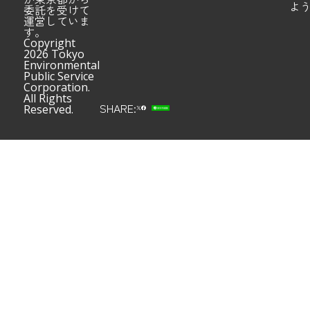
よ
委託を受けて
運営していま
す。
Copyright
2026 Tokyo
Environmental
Public Service
Corporation.
All Rights
SHARE:
Reserved.