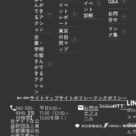
Q&A
イベ
んが
イベ
ント
でき
ント
お問
診断
るア
レポ
合せ
クシ
ート
リン
ョン
東京
ク集
企
の自
業・
然マ
学校
ップ
の皆
さん
がで
きる
アク
ショ
ン
サイトマップ
サイトポリシー
リンクポリシー
042-595-
平日9:00～
お問合
@to
8849【受
17:00（12:00～
せフォ
ス
付時間】
13:00を除く）
ーム
当サイトは公
のQ
益財団法人東
京都環境公社
ん
が東京都から