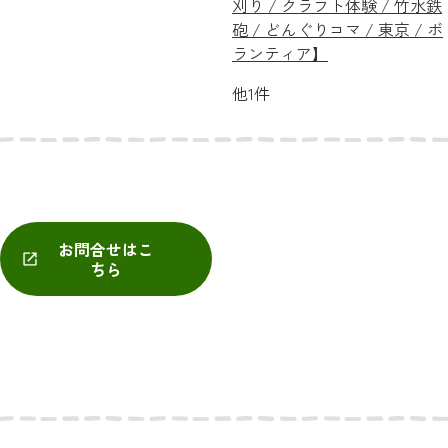
刈り / クラフト体験 / 竹水鉄
砲 / どんぐりコマ / 東京 / ボ
ランティア】
他1件
お問合せはこ
ちら