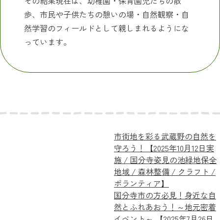
その結果現在は、幼稚園・保育園児たちの散
歩、市民や子供たちの憩いの場・自然観察・自
然学習のフィールドとして親しまれるようにな
っています。
市街地を彩る武蔵野の自然を
守ろう！【2025年10月12日実
施 / 国分寺姿見の池緑地保全
地域 / 森林整備 / クラフト /
ボランティア】
国分寺市の方必見！身近な自
然とふれあおう！～地元密着
イベント～ 【2025年7月26日