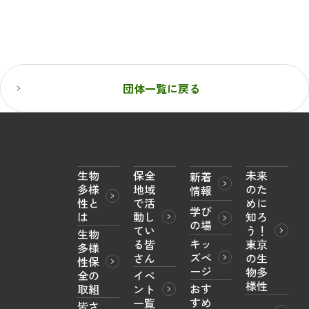
団体一覧に戻る
生物
保全
未来
新着
多様
地域
のた
情報
性と
で活
めに
学び
は
動し
知ろ
の場
てい
う！

生物
キッ
る皆
東京
多様
ズペ
さん
の生
性保
ージ
物多
全の
イベ
様性
おす
取組
ント
すめ
一覧
皆さ