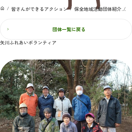
ン
皆さんができるアクション
保全地域活動団体紹介
ホーム
団体一覧に戻る
矢川ふれあいボランティア