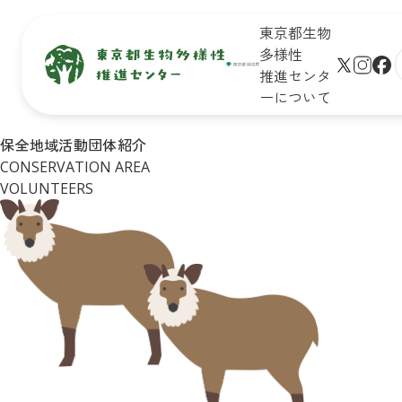
東京都生物
多様性
推進センタ
ーについて
生物多
保全地域
新着情
未来のた
保全地域活動団体紹介
サイト
様性と
で活動し
報
めに知ろ
CONSERVATION AREA
プ
は
ている皆
う！

学びの
VOLUNTEERS
さん
東京の生
生物多様
リンク
場
物多様性
性保全の
シー
イベン
キッズ
取組
ト一覧
ページ
Q&A
皆さんが
イベン
おすすめ
できるア
トレポ
お問合
イベント
クション
ート
せ
診断
企業・学
東京の
リンク
校の皆さ
自然マ
集
んができ
ップ
る
アクショ