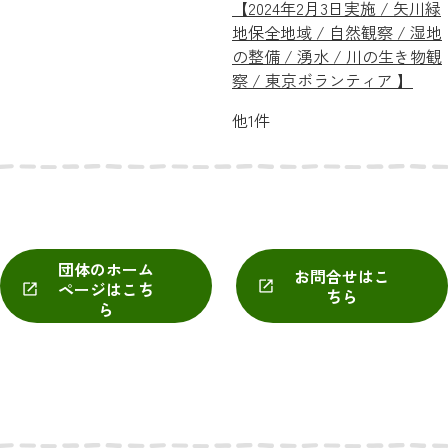
【2024年2月3日実施 / 矢川緑
地保全地域 / 自然観察 / 湿地
の整備 / 湧水 / 川の生き物観
察 / 東京ボランティア 】
他1件
団体のホーム
お問合せはこ
ページはこち
ちら
ら