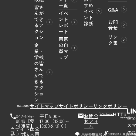
すめ
一覧
皆さ
Q&A
イベ
んが
イベ
ント
でき
ント
お問
診断
るア
レポ
合せ
クシ
ート
リン
ョン
東京
ク集
企
の自
業・
然マ
学校
ップ
の皆
さん
がで
きる
アク
ショ
ン
サイトマップ
サイトポリシー
リンクポリシー
042-595-
平日9:00～
お問合
@to
8849【受
17:00（12:00～
せフォ
ス
付時間】
13:00を除く）
ーム
当サイトは公
のQ
益財団法人東