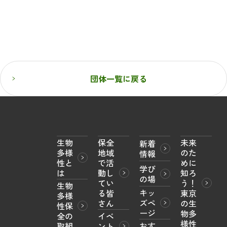
団体一覧に戻る
生物
保全
未来
新着
多様
地域
のた
情報
性と
で活
めに
学び
は
動し
知ろ
の場
てい
う！

生物
キッ
る皆
東京
多様
ズペ
さん
の生
性保
ージ
物多
全の
イベ
様性
おす
取組
ント