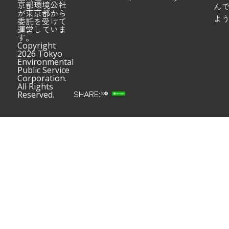
京都環境公社
ん
が東京都から
よ
委託を受けて
運営していま
す。
Copyright
2026 Tokyo
Environmental
Public Service
Corporation.
All Rights
SHARE:
Reserved.