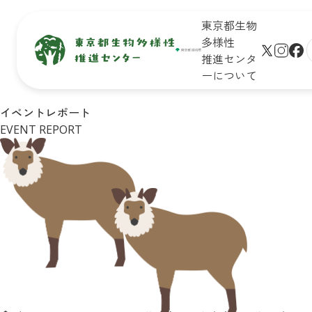
東京都生物
多様性
推進センタ
ーについて
生物多
保全地域
新着情
未来のた
イベントレポート
サイト
様性と
で活動し
報
めに知ろ
EVENT REPORT
プ
は
ている皆
う！

学びの
さん
東京の生
生物多様
リンク
場
物多様性
性保全の
シー
イベン
キッズ
取組
ト一覧
ページ
Q&A
皆さんが
イベン
おすすめ
できるア
トレポ
お問合
イベント
クション
ート
せ
診断
企業・学
東京の
リンク
校の皆さ
自然マ
集
んができ
ップ
る
アクショ