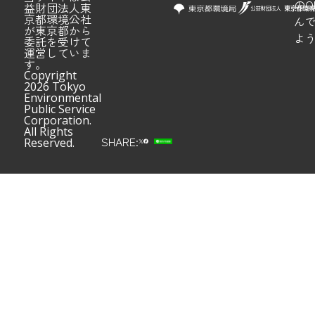
のQ
益財団法人東
京都環境公社
ん
が東京都から
よ
委託を受けて
運営していま
す。
Copyright
2026 Tokyo
Environmental
Public Service
Corporation.
All Rights
SHARE:
Reserved.