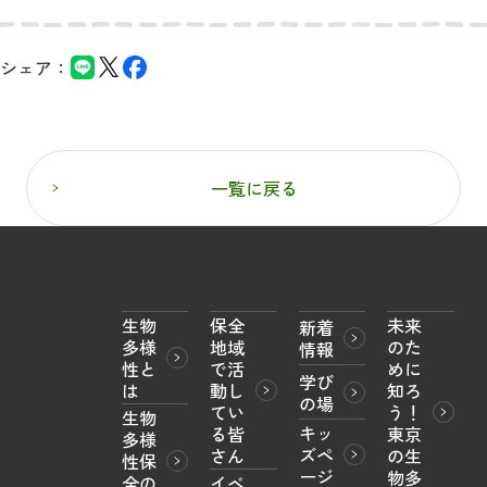
シェア：
一覧に戻る
生物
保全
未来
新着
多様
地域
のた
情報
性と
で活
めに
学び
は
動し
知ろ
の場
てい
う！

生物
キッ
る皆
東京
多様
ズペ
さん
の生
性保
ージ
物多
全の
イベ