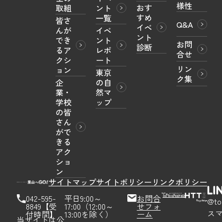
様性
おす
取組
ント
すめ
一覧
皆さ
Q&A
イベ
んが
イベ
ント
でき
ント
お問
診断
るア
レポ
合せ
クシ
ート
リン
ョン
東京
ク集
企
の自
業・
然マ
学校
ップ
の皆
さん
がで
きる
アク
ショ
ン
サイトマップ
サイトポリシー
リンクポリシー
042-595-
平日9:00～
お問合
@to
8849【受
17:00（12:00～
せフォ
ス
付時間】
13:00を除く）
ーム
当サイトは公