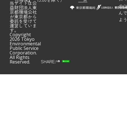
当サイトは公
のQ
益財団法人東
京都環境公社
ん
が東京都から
よ
委託を受けて
運営していま
す。
Copyright
2026 Tokyo
Environmental
Public Service
Corporation.
All Rights
SHARE:
Reserved.