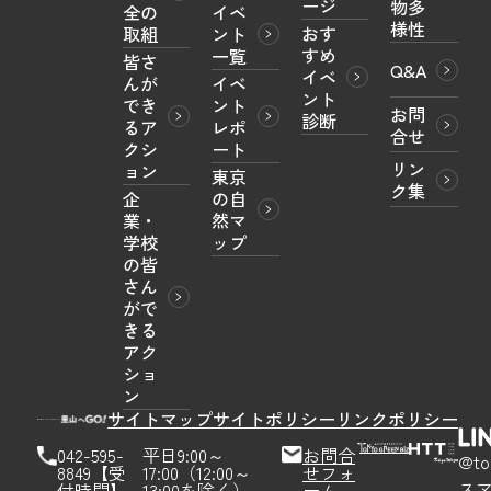
ージ
物多
全の
イベ
様性
おす
取組
ント
すめ
一覧
皆さ
Q&A
イベ
んが
イベ
ント
でき
ント
お問
診断
るア
レポ
合せ
クシ
ート
リン
ョン
東京
ク集
企
の自
業・
然マ
学校
ップ
の皆
さん
がで
きる
アク
ショ
ン
サイトマップ
サイトポリシー
リンクポリシー
042-595-
平日9:00～
お問合
@to
8849【受
17:00（12:00～
せフォ
ス
付時間】
13:00を除く）
ーム