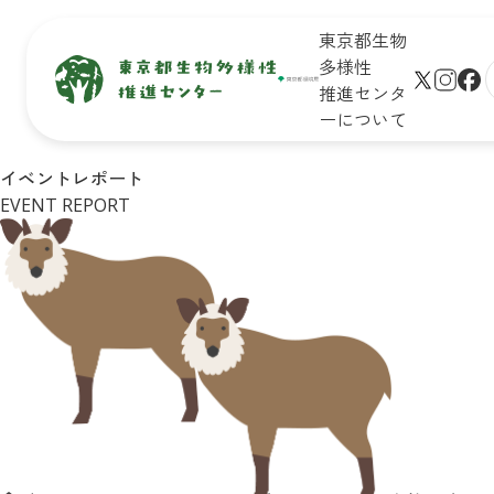
東京都生物
多様性
推進センタ
ーについて
生物多
保全地域
新着情
未来のた
イベントレポート
サイト
様性と
で活動し
報
めに知ろ
EVENT REPORT
プ
は
ている皆
う！

学びの
さん
東京の生
生物多様
リンク
場
物多様性
性保全の
シー
イベン
キッズ
取組
ト一覧
ページ
Q&A
皆さんが
イベン
おすすめ
できるア
トレポ
お問合
イベント
クション
ート
せ
診断
企業・学
東京の
リンク
校の皆さ
自然マ
集
んができ
ップ
る
アクショ