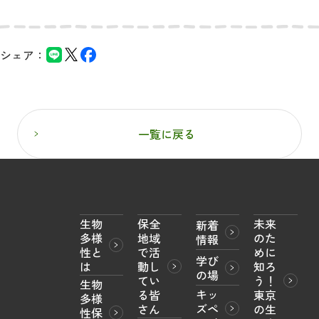
シェア：
一覧に戻る
生物
保全
未来
新着
多様
地域
のた
情報
性と
で活
めに
学び
は
動し
知ろ
の場
てい
う！

生物
キッ
る皆
東京
多様
ズペ
さん
の生
性保